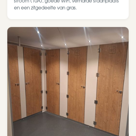
stroom (10A), goede WiFi, verharde staanplaats
en een zitgedeelte van gras.