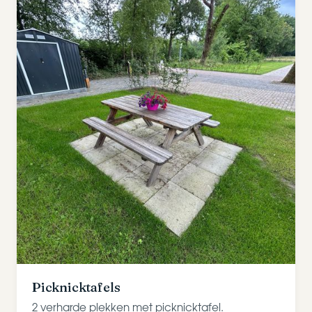
Picknicktafels
2 verharde plekken met picknicktafel.